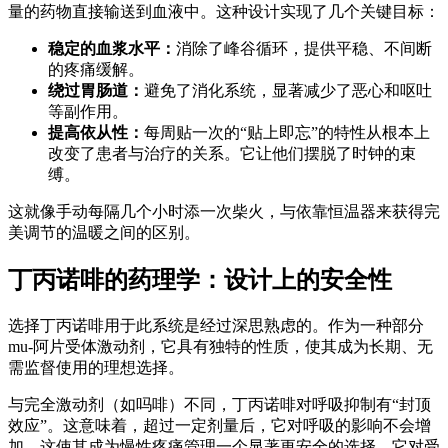
量的药物直接输送到血液中。这种设计实现了几个关键目标：
稳定的血浆水平：
消除了峰谷循环，提供平稳、不间断
的疼痛缓解。
绕过胃肠道：
避免了消化系统，显著减少了恶心和呕吐
等副作用。
提高依从性：
每周贴一次的“贴上即忘”的特性从根本上
改变了患者与治疗的关系。它让他们摆脱了时钟的束
缚。
这就像手动每隔几个小时添一次柴火，与依靠恒温器来获得完
美调节的温暖之间的区别。
丁丙诺啡的药理学：设计上的安全性
选择丁丙诺啡用于此系统是经过深思熟虑的。作为一种部分
mu-阿片受体激动剂，它具有独特的性质，使其成为长期、无
需监督使用的理想选择。
与完全激动剂（如吗啡）不同，丁丙诺啡对呼吸抑制有“封顶
效应”。这意味着，超过一定剂量后，它对呼吸的影响不会增
加，这使其成为慢性疼痛管理一个显著更安全的选择。它对受