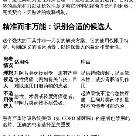
体的高亲和力以及长效性意味着它能牢固结合并长时间起效，
完美契合 7 天贴片的缓释机制。
精准而非万能：识别合适的候选人
这个强大的工具并非一刀切的解决方案。它的使用仅限于特
定、明确定义的临床场景，以确保最大的益处和安全性。
患者
适用性
理由
情况
理想
对阿片类药物耐受、患有严重
提供持续缓解，提高依
候选
慢性疼痛（例如骨关节炎）且
从性，减少胃肠道副作
人
难以服用口服药物的患者。
用。
不适
起效缓慢不适合急性疼
急性、术后或轻度疼痛患者。
用候
痛，且阿片类药物剂量
非阿片类药物不耐受者。
选人
对不习惯者可能危险。
患有严重呼吸系统疾病（如 COPD 或哮喘）的患者也禁用此
贴片。正确的患者选择至关重要。