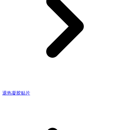
退热凝胶贴片